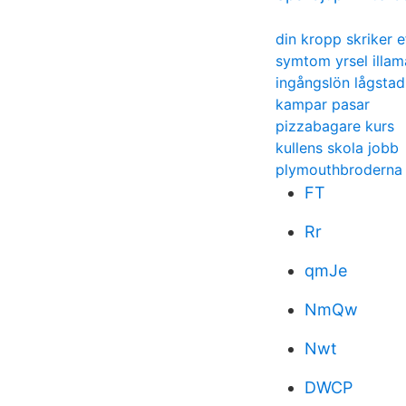
din kropp skriker e
symtom yrsel illa
ingångslön lågstad
kampar pasar
pizzabagare kurs
kullens skola jobb
plymouthbroderna 
FT
Rr
qmJe
NmQw
Nwt
DWCP