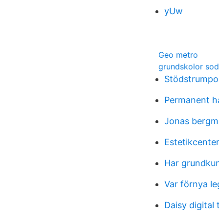
yUw
Geo metro
grundskolor so
Stödstrumpor
Permanent ha
Jonas berg
Estetikcente
Har grundku
Var förnya le
Daisy digital