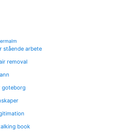
dermalm
 stående arbete
ir removal
mann
r goteborg
nskaper
gitimation
 talking book