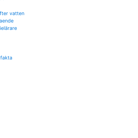
fter vatten
maende
ielärare
fakta