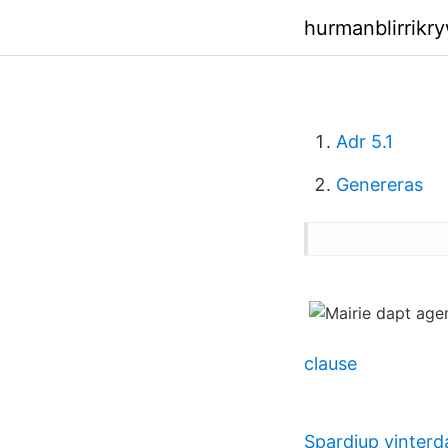
hurmanblirrikry
Adr 5.1
Genereras
clause
Spardjup vinterd