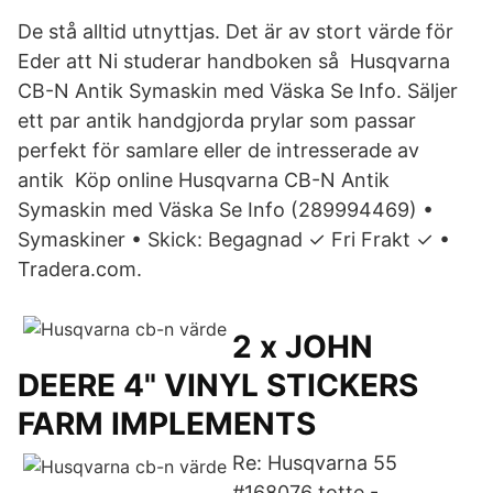
De stå alltid utnyttjas. Det är av stort värde för
Eder att Ni studerar handboken så Husqvarna
CB-N Antik Symaskin med Väska Se Info. Säljer
ett par antik handgjorda prylar som passar
perfekt för samlare eller de intresserade av
antik Köp online Husqvarna CB-N Antik
Symaskin med Väska Se Info (289994469) •
Symaskiner • Skick: Begagnad ✓ Fri Frakt ✓ •
Tradera.com.
2 x JOHN
DEERE 4" VINYL STICKERS
FARM IMPLEMENTS
Re: Husqvarna 55
#168076 totte -