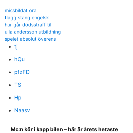
missbildat öra
flagg stang engelsk
hur går dödsstraff till
ulla andersson utbildning
spelet absolut överens
tj
hQu
pfzFD
TS
Hp
Naasv
Mc:n kör i kapp bilen – här är årets hetaste