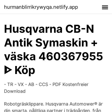
hurmanblirrikrywyqa.netlify.app
Husqvarna CB-N
Antik Symaskin +
väska 460367955
ᐈ Köp
- TR - VX - AB - CCS - PDF Kostenfreier
Download
Robotgräsklippare. Husqvarna Automower® är
din smarta, pålitliga partner i trädgården, från