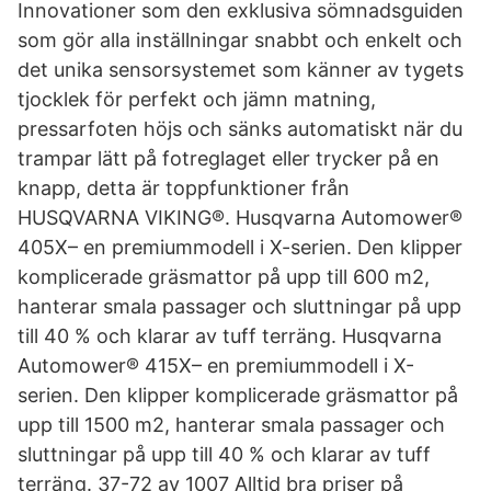
Innovationer som den exklusiva sömnadsguiden
som gör alla inställningar snabbt och enkelt och
det unika sensorsystemet som känner av tygets
tjocklek för perfekt och jämn matning,
pressarfoten höjs och sänks automatiskt när du
trampar lätt på fotreglaget eller trycker på en
knapp, detta är toppfunktioner från
HUSQVARNA VIKING®. Husqvarna Automower®
405X– en premiummodell i X-serien. Den klipper
komplicerade gräsmattor på upp till 600 m2,
hanterar smala passager och sluttningar på upp
till 40 % och klarar av tuff terräng. Husqvarna
Automower® 415X– en premiummodell i X-
serien. Den klipper komplicerade gräsmattor på
upp till 1500 m2, hanterar smala passager och
sluttningar på upp till 40 % och klarar av tuff
terräng. 37-72 av 1007 Alltid bra priser på